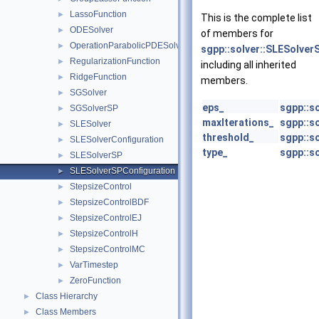
LassoFunction
►
This is the complete list
ODESolver
►
of members for
OperationParabolicPDESolverSystem
►
sgpp::solver::SLESolver
RegularizationFunction
►
including all inherited
RidgeFunction
►
members.
SGSolver
►
eps_
sgpp::s
SGSolverSP
►
maxIterations_
sgpp::s
SLESolver
►
threshold_
sgpp::s
SLESolverConfiguration
►
type_
sgpp::s
SLESolverSP
►
SLESolverSPConfiguration
►
StepsizeControl
►
StepsizeControlBDF
►
StepsizeControlEJ
►
StepsizeControlH
►
StepsizeControlMC
►
VarTimestep
►
ZeroFunction
►
Class Hierarchy
►
Class Members
►