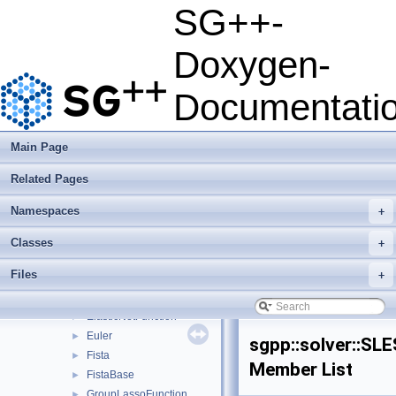
json
►
SG++-
python
►
sgpp
▼
Doxygen-
base
►
combigrid
►
Documentati
datadriven
►
optimization
►
pde
►
Main Page
quadrature
►
Related Pages
solver
▼
AdamsBashforth
►
Namespaces
+
BiCGStab
►
BiCGStabSP
►
Classes
+
ConjugateGradients
►
Files
+
ConjugateGradientsSP
►
CrankNicolson
►
ElasticNetFunction
►
Euler
►
sgpp::solver::SL
Fista
►
Member List
FistaBase
►
GroupLassoFunction
►